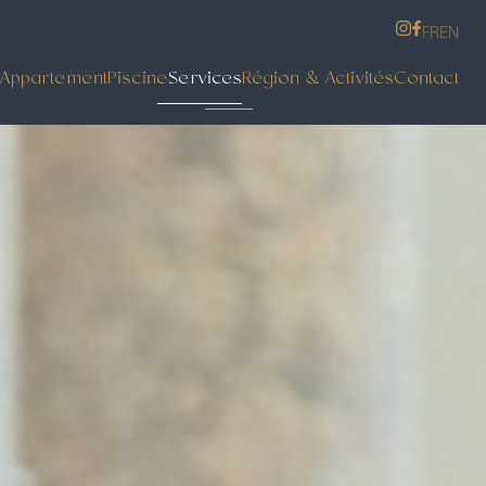
FR
EN
Appartement
Piscine
Services
Région & Activités
Contact