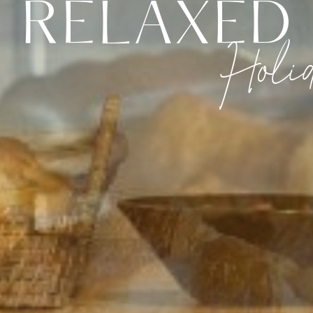
RELAXED
Holid